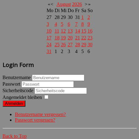
«
<
August
2026
>
»
Mo
Di
Mi
Do
Fr
Sa
So
27
28
29
30
31
1
2
3
4
5
6
7
8
9
10
11
12
13
14
15
16
17
18
19
20
21
22
23
24
25
26
27
28
29
30
31
1
2
3
4
5
6
Login Form
Benutzername
Passwort
Sicherheitscode
Angemeldet bleiben
Anmelden
Benutzername vergessen?
Passwort vergessen?
Back to Top