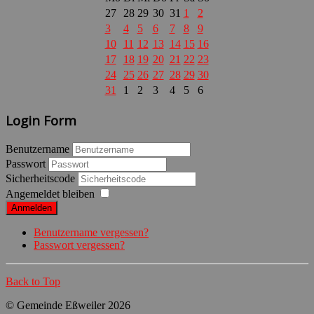
27
28
29
30
31
1
2
3
4
5
6
7
8
9
10
11
12
13
14
15
16
17
18
19
20
21
22
23
24
25
26
27
28
29
30
31
1
2
3
4
5
6
Login Form
Benutzername
Passwort
Sicherheitscode
Angemeldet bleiben
Anmelden
Benutzername vergessen?
Passwort vergessen?
Back to Top
© Gemeinde Eßweiler 2026