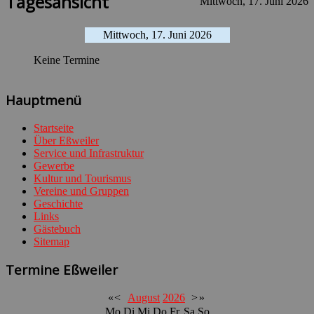
Tagesansicht
Mittwoch, 17. Juni 2026
Mittwoch, 17. Juni 2026
Keine Termine
Hauptmenü
Startseite
Über Eßweiler
Service und Infrastruktur
Gewerbe
Kultur und Tourismus
Vereine und Gruppen
Geschichte
Links
Gästebuch
Sitemap
Termine Eßweiler
«
<
August
2026
>
»
Mo
Di
Mi
Do
Fr
Sa
So