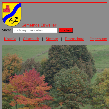
Gemeinde Eßweiler
Suche
Suchen
Kontakt
|
Gästebuch
|
Sitemap
|
Datenschutz
|
Impressum