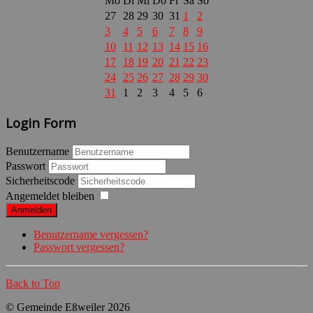
Mo
Di
Mi
Do
Fr
Sa
So
27
28
29
30
31
1
2
3
4
5
6
7
8
9
10
11
12
13
14
15
16
17
18
19
20
21
22
23
24
25
26
27
28
29
30
31
1
2
3
4
5
6
Login Form
Benutzername
Passwort
Sicherheitscode
Angemeldet bleiben
Anmelden
Benutzername vergessen?
Passwort vergessen?
Back to Top
© Gemeinde Eßweiler 2026