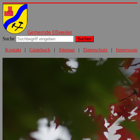
Gemeinde Eßweiler
Suche
Suchen
Kontakt
|
Gästebuch
|
Sitemap
|
Datenschutz
|
Impressum