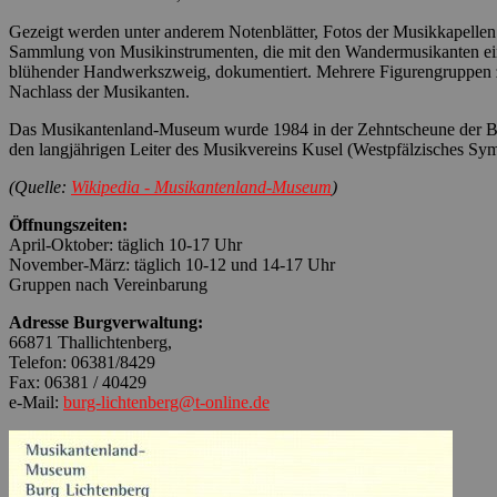
Gezeigt werden unter anderem Notenblätter, Fotos der Musikkapelle
Sammlung von Musikinstrumenten, die mit den Wandermusikanten einst
blühender Handwerkszweig, dokumentiert. Mehrere Figurengruppen z
Nachlass der Musikanten.
Das Musikantenland-Museum wurde 1984 in der Zehntscheune der Burg 
den langjährigen Leiter des
Musikvereins Kusel
(Westpfälzisches Symp
(Quelle:
Wikipedia - Musikantenland-Museum
)
Öffnungszeiten:
April-Oktober: täglich 10-17 Uhr
November-März: täglich 10-12 und 14-17 Uhr
Gruppen nach Vereinbarung
Adresse Burgverwaltung:
66871 Thallichtenberg,
Telefon: 06381/8429
Fax: 06381 / 40429
e-Mail:
burg-lichtenberg@t-online.de