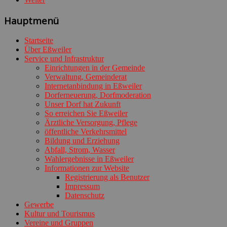
Hauptmenü
Startseite
Über Eßweiler
Service und Infrastruktur
Einrichtungen in der Gemeinde
Verwaltung, Gemeinderat
Internetanbindung in Eßweiler
Dorferneuerung, Dorfmoderation
Unser Dorf hat Zukunft
So erreichen Sie Eßweiler
Ärztliche Versorgung, Pflege
öffentliche Verkehrsmittel
Bildung und Erziehung
Abfall, Strom, Wasser
Wahlergebnisse in Eßweiler
Informationen zur Website
Registrierung als Benutzer
Impressum
Datenschutz
Gewerbe
Kultur und Tourismus
Vereine und Gruppen