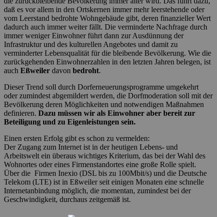
die zurückbleibende Bevölkerung immer älter wird. Das führt dazu,
daß es vor allem in den Ortskernen immer mehr leerstehende oder
vom Leerstand bedrohte Wohngebäude gibt, deren finanzieller Wert
dadurch auch immer weiter fällt. Die verminderte Nachfrage durch
immer weniger Einwohner führt dann zur Ausdünnung der
Infrastruktur und des kulturellen Angebotes und damit zu
verminderter Lebensqualität für die bleibende Bevölkerung. Wie die
zurückgehenden Einwohnerzahlen in den letzten Jahren belegen, ist
auch
Eßweiler
davon
bedroht
.
Dieser Trend soll durch Dorferneuerungsprogramme umgekehrt
oder zumindest abgemildert werden, die Dorfmoderation soll mit der
Bevölkerung deren Möglichkeiten und notwendigen Maßnahmen
definieren.
Dazu müssen wir als Einwohner aber bereit zur
Beteiligung und zu Eigenleistungen sein.
Einen ersten Erfolg gibt es schon zu vermelden:
Der Zugang zum Internet ist in der heutigen Lebens- und
Arbeitswelt ein überaus wichtiges Kriterium, das bei der Wahl des
Wohnortes oder eines Firmenstandortes eine große Rolle spielt.
Über die Firmen Inexio (DSL bis zu 100Mbit/s) und die Deutsche
Telekom (LTE) ist in Eßweiler seit einigen Monaten eine schnelle
Internetanbindung möglich, die momentan, zumindest bei der
Geschwindigkeit, durchaus zeitgemäß ist.