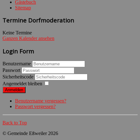
Gästebuch
Sitemap
Termine Dorfmoderation
Keine Termine
Ganzen Kalender ansehen
Login Form
Benutzername
Passwort
Sicherheitscode
Angemeldet bleiben
Anmelden
Benutzername vergessen?
Passwort vergessen?
Back to Top
© Gemeinde Eßweiler 2026