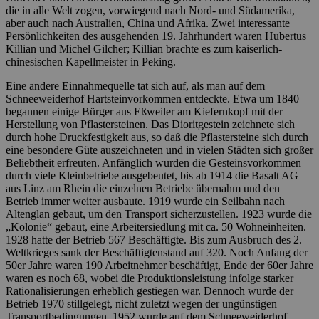
die in alle Welt zogen, vorwiegend nach Nord- und Südamerika,
aber auch nach Australien, China und Afrika. Zwei interessante
Persönlichkeiten des ausgehenden 19. Jahrhundert waren Hubertus
Killian und Michel Gilcher; Killian brachte es zum kaiserlich-
chinesischen Kapellmeister in Peking.
Eine andere Einnahmequelle tat sich auf, als man auf dem
Schneeweiderhof Hartsteinvorkommen entdeckte. Etwa um 1840
begannen einige Bürger aus Eßweiler am Kiefernkopf mit der
Herstellung von Pflastersteinen. Das Dioritgestein zeichnete sich
durch hohe Druckfestigkeit aus, so daß die Pflastersteine sich durch
eine besondere Güte auszeichneten und in vielen Städten sich großer
Beliebtheit erfreuten. Anfänglich wurden die Gesteinsvorkommen
durch viele Kleinbetriebe ausgebeutet, bis ab 1914 die Basalt AG
aus Linz am Rhein die einzelnen Betriebe übernahm und den
Betrieb immer weiter ausbaute. 1919 wurde ein Seilbahn nach
Altenglan gebaut, um den Transport sicherzustellen. 1923 wurde die
„Kolonie“ gebaut, eine Arbeitersiedlung mit ca. 50 Wohneinheiten.
1928 hatte der Betrieb 567 Beschäftigte. Bis zum Ausbruch des 2.
Weltkrieges sank der Beschäftigtenstand auf 320. Noch Anfang der
50er Jahre waren 190 Arbeitnehmer beschäftigt, Ende der 60er Jahre
waren es noch 68, wobei die Produktionsleistung infolge starker
Rationalisierungen erheblich gestiegen war. Dennoch wurde der
Betrieb 1970 stillgelegt, nicht zuletzt wegen der ungünstigen
Transportbedingungen. 1952 wurde auf dem Schneeweiderhof