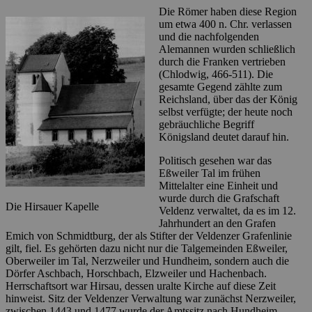
Die Römer haben diese Region
um etwa 400 n. Chr. verlassen
und die nachfolgenden
Alemannen wurden schließlich
durch die Franken vertrieben
(Chlodwig, 466-511). Die
gesamte Gegend zählte zum
Reichsland, über das der König
selbst verfügte; der heute noch
gebräuchliche Begriff
Königsland deutet darauf hin.
Politisch gesehen war das
Eßweiler Tal im frühen
Mittelalter eine Einheit und
wurde durch die Grafschaft
Die Hirsauer Kapelle
Veldenz verwaltet, da es im 12.
Jahrhundert an den Grafen
Emich von Schmidtburg, der als Stifter der Veldenzer Grafenlinie
gilt, fiel. Es gehörten dazu nicht nur die Talgemeinden Eßweiler,
Oberweiler im Tal, Nerzweiler und Hundheim, sondern auch die
Dörfer Aschbach, Horschbach, Elzweiler und Hachenbach.
Herrschaftsort war Hirsau, dessen uralte Kirche auf diese Zeit
hinweist. Sitz der Veldenzer Verwaltung war zunächst Nerzweiler,
zwischen 1443 und 1477 wurde der Amtssitz nach Hundheim