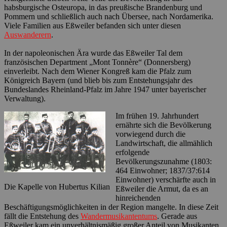
habsburgische Osteuropa, in das preußische Brandenburg und
Pommern und schließlich auch nach Übersee, nach Nordamerika.
Viele Familien aus Eßweiler befanden sich unter diesen
Auswanderern
.
In der napoleonischen Ära wurde das Eßweiler Tal dem
französischen Department „Mont Tonnère“ (Donnersberg)
einverleibt. Nach dem Wiener Kongreß kam die Pfalz zum
Königreich Bayern (und blieb bis zum Entstehungsjahr des
Bundeslandes Rheinland-Pfalz im Jahre 1947 unter bayerischer
Verwaltung).
Im frühen 19. Jahrhundert
ernährte sich die Bevölkerung
vorwiegend durch die
Landwirtschaft, die allmählich
erfolgende
Bevölkerungszunahme (1803:
464 Einwohner; 1837/37:614
Einwohner) verschärfte auch in
Die Kapelle von Hubertus Kilian
Eßweiler die Armut, da es an
hinreichenden
Beschäftigungsmöglichkeiten in der Region mangelte. In diese Zeit
fällt die Entstehung des
Wandermusikantentums
. Gerade aus
Eßweiler kam ein unverhältnismäßig großer Anteil von Musikanten,