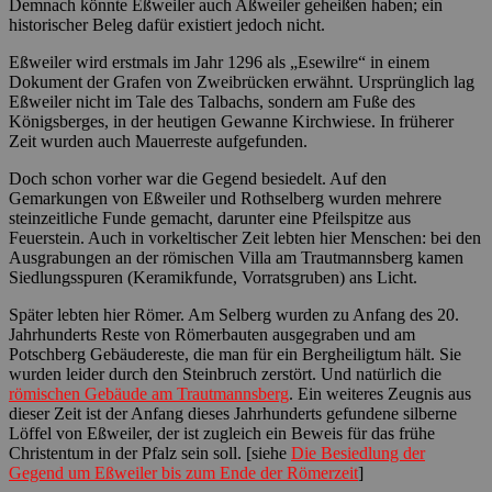
Demnach könnte Eßweiler auch Aßweiler geheißen haben; ein
historischer Beleg dafür existiert jedoch nicht.
Eßweiler wird erstmals im Jahr 1296 als „Esewilre“ in einem
Dokument der Grafen von Zweibrücken erwähnt. Ursprünglich lag
Eßweiler nicht im Tale des Talbachs, sondern am Fuße des
Königsberges, in der heutigen Gewanne Kirchwiese. In früherer
Zeit wurden auch Mauerreste aufgefunden.
Doch schon vorher war die Gegend besiedelt. Auf den
Gemarkungen von Eßweiler und Rothselberg wurden mehrere
steinzeitliche Funde gemacht, darunter eine Pfeilspitze aus
Feuerstein. Auch in vorkeltischer Zeit lebten hier Menschen: bei den
Ausgrabungen an der römischen Villa am Trautmannsberg kamen
Siedlungsspuren (Keramikfunde, Vorratsgruben) ans Licht.
Später lebten hier Römer. Am Selberg wurden zu Anfang des 20.
Jahrhunderts Reste von Römerbauten ausgegraben und am
Potschberg Gebäudereste, die man für ein Bergheiligtum hält. Sie
wurden leider durch den Steinbruch zerstört. Und natürlich die
römischen Gebäude am Trautmannsberg
. Ein weiteres Zeugnis aus
dieser Zeit ist der Anfang dieses Jahrhunderts gefundene silberne
Löffel von Eßweiler, der ist zugleich ein Beweis für das frühe
Christentum in der Pfalz sein soll. [siehe
Die Besiedlung der
Gegend um Eßweiler bis zum Ende der Römerzeit
]