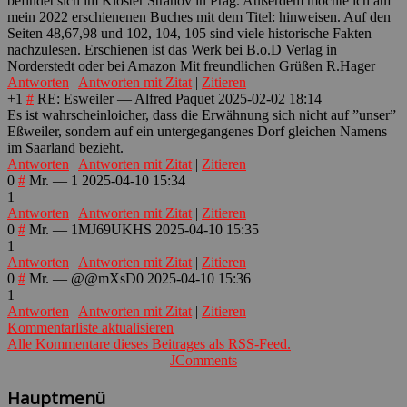
befindet sich im Kloster Strahov in Prag. Außerdem möchte ich auf
mein 2022 erschienenen Buches mit dem Titel: hinweisen. Auf den
Seiten 48,67,98 und 102, 104, 105 sind viele historische Fakten
nachzulesen. Erschienen ist das Werk bei B.o.D Verlag in
Norderstedt oder bei Amazon Mit freundlichen Grüßen R.Hager
Antworten
|
Antworten mit Zitat
|
Zitieren
+1
#
RE: Esweiler
—
Alfred Paquet
2025-02-02 18:14
Es ist wahrscheinloich
er, dass die Erwähnung sich nicht auf ”unser”
Eßweiler, sondern auf ein untergegangenes Dorf gleichen Namens
im Saarland bezieht.
Antworten
|
Antworten mit Zitat
|
Zitieren
0
#
Mr.
—
1
2025-04-10 15:34
1
Antworten
|
Antworten mit Zitat
|
Zitieren
0
#
Mr.
—
1MJ69UKHS
2025-04-10 15:35
1
Antworten
|
Antworten mit Zitat
|
Zitieren
0
#
Mr.
—
@@mXsD0
2025-04-10 15:36
1
Antworten
|
Antworten mit Zitat
|
Zitieren
Kommentarliste aktualisieren
Alle Kommentare dieses Beitrages als RSS-Feed.
JComments
Hauptmenü