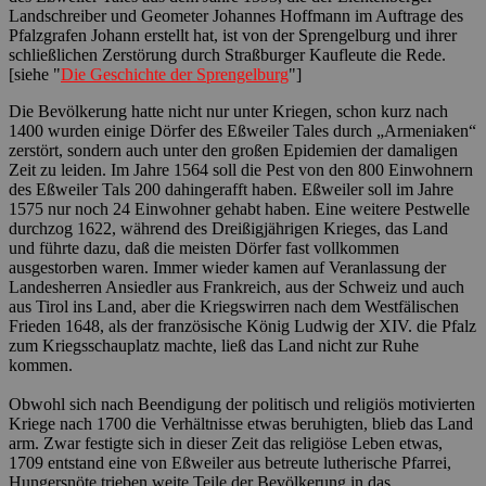
Landschreiber und Geometer Johannes Hoffmann im Auftrage des
Pfalzgrafen Johann erstellt hat, ist von der Sprengelburg und ihrer
schließlichen Zerstörung durch Straßburger Kaufleute die Rede.
[siehe "
Die Geschichte der Sprengelburg
"]
Die Bevölkerung hatte nicht nur unter Kriegen, schon kurz nach
1400 wurden einige Dörfer des Eßweiler Tales durch „Armeniaken“
zerstört, sondern auch unter den großen Epidemien der damaligen
Zeit zu leiden. Im Jahre 1564 soll die Pest von den 800 Einwohnern
des Eßweiler Tals 200 dahingerafft haben. Eßweiler soll im Jahre
1575 nur noch 24 Einwohner gehabt haben. Eine weitere Pestwelle
durchzog 1622, während des Dreißigjährigen Krieges, das Land
und führte dazu, daß die meisten Dörfer fast vollkommen
ausgestorben waren. Immer wieder kamen auf Veranlassung der
Landesherren Ansiedler aus Frankreich, aus der Schweiz und auch
aus Tirol ins Land, aber die Kriegswirren nach dem Westfälischen
Frieden 1648, als der französische König Ludwig der XIV. die Pfalz
zum Kriegsschauplatz machte, ließ das Land nicht zur Ruhe
kommen.
Obwohl sich nach Beendigung der politisch und religiös motivierten
Kriege nach 1700 die Verhältnisse etwas beruhigten, blieb das Land
arm. Zwar festigte sich in dieser Zeit das religiöse Leben etwas,
1709 entstand eine von Eßweiler aus betreute lutherische Pfarrei,
Hungersnöte trieben weite Teile der Bevölkerung in das