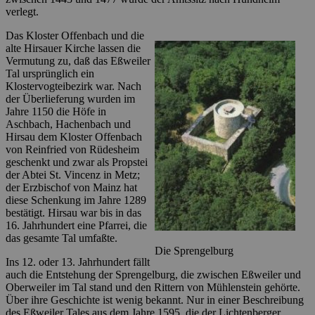
verlegt.
Das Kloster Offenbach und die
alte Hirsauer Kirche lassen die
Vermutung zu, daß das Eßweiler
Tal ursprünglich ein
Klostervogteibezirk war. Nach
der Überlieferung wurden im
Jahre 1150 die Höfe in
Aschbach, Hachenbach und
Hirsau dem Kloster Offenbach
von Reinfried von Rüdesheim
geschenkt und zwar als Propstei
der Abtei St. Vincenz in Metz;
der Erzbischof von Mainz hat
diese Schenkung im Jahre 1289
bestätigt. Hirsau war bis in das
16. Jahrhundert eine Pfarrei, die
das gesamte Tal umfaßte.
Die Sprengelburg
Ins 12. oder 13. Jahrhundert fällt
auch die Entstehung der Sprengelburg, die zwischen Eßweiler und
Oberweiler im Tal stand und den Rittern von Mühlenstein gehörte.
Über ihre Geschichte ist wenig bekannt. Nur in einer Beschreibung
des Eßweiler Tales aus dem Jahre 1595, die der Lichtenberger