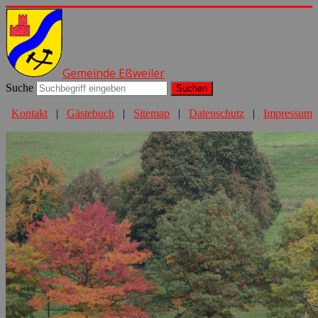
Gemeinde Eßweiler
Suche
Suchen
Kontakt
|
Gästebuch
|
Sitemap
|
Datenschutz
|
Impressum