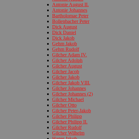
Antonie August II.
Antonie Johannes
Bartholomae Peter
Bollenbacher Peter
Dick August
Dick Daniel
Dick Jakob
Gehm Jakob
Gehm Rudolf
Gilcher Adam IV.
Gilcher Adolph
Gilcher August
Gilcher Jacob
Gilcher Jakob
Gilcher Jakob VIII.
Gilcher Johannes
Gilcher Johannes (2)
Gilcher Michael
Gilcher Otto
Gilcher Peter-Jakob
Gilcher Philipp
Gilcher Philipp II.
Gilcher Rudolf
Gilcher Wilhelm
Hager Jakob