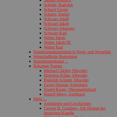
Samsel Heinrich
Schmitt, Rudolph
Schuck Georg
Schüler, Daniel
Schwarz Adolf
Schwarz Jakob
Schwarz Johannes
Schwarz Karl
Weber Jakob
Weber Jakob III.
Weber Karl
Wandermusikantentum in Nord- und Westpfalz
Wirtschaftliche Bedeutung
Instrumentenbauer ...
Bekannte Namen
Michael Gilcher, Eßweiler
Hubertus Kilian, Eßweiler
Rudolph Schmitt, Eßweiler
Georg Drumm, Erdesbach
Daniel Kuntz, Oberstaufenbach
Rudolf Mersy, Aschbach
Mehr ...
Anekdoten und Geschichten
George B. Gardiner - Die Heimat der
deutschen Kapelle