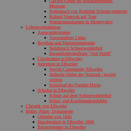
Gilcher-Geige im Musikantenland-
Museum
Notenbuch von Rudolph Schmitt entdeckt
Roland Vanecek auf Tour
Wandermusikanten in Montevideo
Lebensverhältnisse
Auswanderungen
Auswanderer Links
Bergbau und Hartsteinindustrie
Steinbruch Schneeweiderhof
Bergarbeitersiedlung "Auf Spieß"
Christentum in Eßweiler
Judentum in Eßweiler
Jewish Community Eßweiler
Jüdische Opfer der Nazizeit / jewish
victims
Schicksal der Familie Herze
Schulen in Eßweiler
Schule auf dem Schneeweiderhof
Schul- und Konfirmationsbilder
Chronik von Eßweiler
Bilder, Pläne, Dokumente
Ortsplan von 1842
Hausbesitzer in Eßweiler 1846
Bürgermeister in Eßweiler