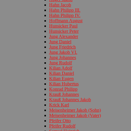
Hahn Jacob
Hahn Philipp III.
Hahn Philipp IV.
Hoffmann August
Hunsicker Paul
Hunsicker Peter
Jung Alexander
Jung Daniel
Jung Friedrich
Jung Jakob VI.
Jung Johannes
Jung Rudolf
Kilian Adolf
Kilian Daniel
Kilian Eugen
Kilian Hubertus
Konrad Philipp
Krauß Johannes
Krauß Johannes Jakob
Krick Karl
Meisenheimer Jakob (Sohn)
Meisenheimer Jakob (Vater)
Pfeifer Otto
Pfeifer Rudolf