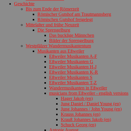
Geschichte
Bis zum Ende der Römerzeit
Römischer Gutshof am Trautmannsberg
Römischen Gutshof freigelegt
Mittelalter und frühe Neuzeit
Die Sprengelburg
Das bucklige Männchen
Bilder der Sprengelburg
Westpfälzer Wandermusikantentum
Musikanten aus Eßweiler
Eßweiler Musikanten A-F
Eßweiler Musikanten G
Eßweiler Musikanten H-J
Eßweiler Musikanten K-R
Eßweiler Musikanten S
Eßweiler Musikanten T-Z
Wandermusikanten in Eßweiler
musicians from Eßweiler - english versions
Hager Jakob (en)
Jung Daniel / Daniel Young (en)
Jung Johannes / John Young (en)
Krauss Johannes (en)
Krauß Johannes Jakob (en)
Schuck Georg (en)
Antonie August