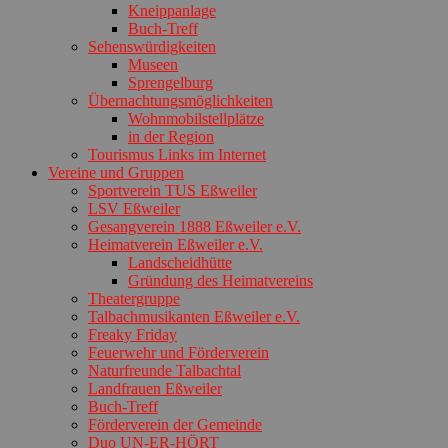
Kneippanlage
Buch-Treff
Sehenswürdigkeiten
Museen
Sprengelburg
Übernachtungsmöglichkeiten
Wohnmobilstellplätze
in der Region
Tourismus Links im Internet
Vereine und Gruppen
Sportverein TUS Eßweiler
LSV Eßweiler
Gesangverein 1888 Eßweiler e.V.
Heimatverein Eßweiler e.V.
Landscheidhütte
Gründung des Heimatvereins
Theatergruppe
Talbachmusikanten Eßweiler e.V.
Freaky Friday
Feuerwehr und Förderverein
Naturfreunde Talbachtal
Landfrauen Eßweiler
Buch-Treff
Förderverein der Gemeinde
Duo UN-ER-HÖRT