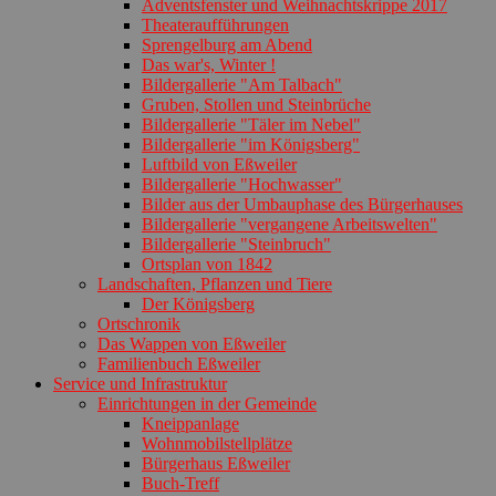
Adventsfenster und Weihnachtskrippe 2017
Theateraufführungen
Sprengelburg am Abend
Das war's, Winter !
Bildergallerie "Am Talbach"
Gruben, Stollen und Steinbrüche
Bildergallerie "Täler im Nebel"
Bildergallerie "im Königsberg"
Luftbild von Eßweiler
Bildergallerie "Hochwasser"
Bilder aus der Umbauphase des Bürgerhauses
Bildergallerie "vergangene Arbeitswelten"
Bildergallerie "Steinbruch"
Ortsplan von 1842
Landschaften, Pflanzen und Tiere
Der Königsberg
Ortschronik
Das Wappen von Eßweiler
Familienbuch Eßweiler
Service und Infrastruktur
Einrichtungen in der Gemeinde
Kneippanlage
Wohnmobilstellplätze
Bürgerhaus Eßweiler
Buch-Treff