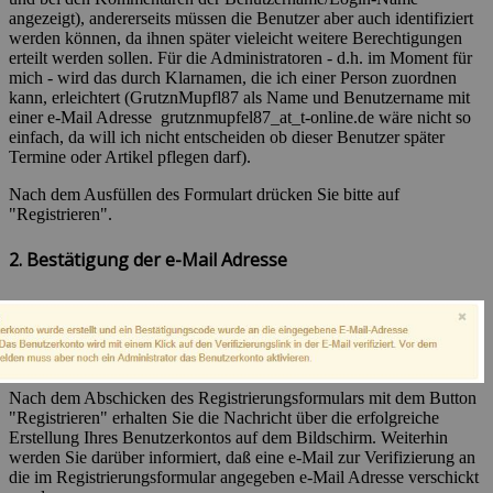
angezeigt), andererseits müssen die Benutzer aber auch identifiziert
werden können, da ihnen später vieleicht weitere Berechtigungen
erteilt werden sollen. Für die Administratoren - d.h. im Moment für
mich - wird das durch Klarnamen, die ich einer Person zuordnen
kann, erleichtert (GrutznMupfl87 als Name und Benutzername mit
einer e-Mail Adresse grutznmupfel87_at_t-online.de wäre nicht so
einfach, da will ich nicht entscheiden ob dieser Benutzer später
Termine oder Artikel pflegen darf).
Nach dem Ausfüllen des Formulart drücken Sie bitte auf
"Registrieren".
2. Bestätigung der e-Mail Adresse
Nach dem Abschicken des Registrierungsformulars mit dem Button
"Registrieren" erhalten Sie die Nachricht über die erfolgreiche
Erstellung Ihres Benutzerkontos auf dem Bildschirm. Weiterhin
werden Sie darüber informiert, daß eine e-Mail zur Verifizierung an
die im Registrierungsformular angegeben e-Mail Adresse verschickt