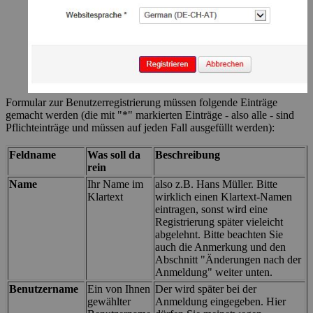
Formular zur Benutzerregistrierung müssen folgende Einträge
gemacht werden (die mit "*" markierten Einträge - also alle - sind
Pflichteinträge und müssen auf jeden Fall ausgefüllt werden):
Feldname
Was soll da
Beschreibung
rein
Name
Ihr Name im
also z.B. Hans Müller. Bitte
Klartext
wirklich einen Klartext-Namen
eintragen, sonst wird eine
Registrierung später vieleicht
abgelehnt. Bitte beachten Sie
auch die Anmerkung und den
Abschnitt "Änderungen nach der
Anmeldung" weiter unten.
Benutzername
Ein von Ihnen
Der wird später bei der
gewählter
Anmeldung eingegeben. Hier