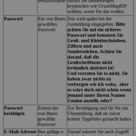
Benutzername
dürfen Sie meinetwegen
kryptisches wie
GruznMupfl39
wählen, wenn Sie das wollen.
Passwort
Ein von Ihnen
Das wird später bei der
gewähltes
Anmeldung eingegeben.
Bitte
Passwort
achten Sie auf ein sicheres
Passwort und benutzen Sie
Groß- und Kleinbuchstaben,
Ziffern und auch
Sonderzeichen. Achten Sie
darauf, daß die
Großschrifttaste nicht
irrtümlich aktiviert ist!
Und verraten Sie es nicht. Sie
haben zwar nichts zu
verbergen wie ich weiss, aber
es wäre doch nicht schön wenn
jemand unter Ihrem Namen
Unsinn anstellt, oder?
Passwort
Erneut das
Zur Bestätigung und für Sie zur
bestätigen
von Ihnen
Überprüfung, daß sie zuvor
gewählte
keinen Tippfehler gemacht hatten
Passwort
E-Mail-Adresse
Ihre gültige e-
Darauf müssen Sie auch Zugriff