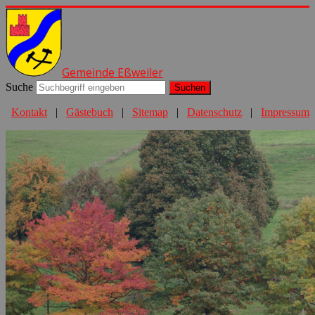
Gemeinde Eßweiler
Suche
Suchen
Kontakt
|
Gästebuch
|
Sitemap
|
Datenschutz
|
Impressum