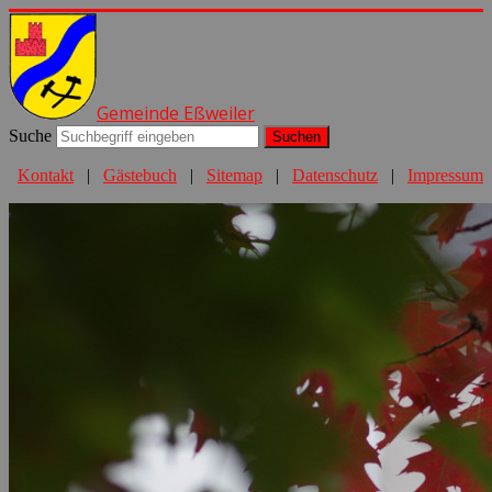
Gemeinde Eßweiler
Suche
Suchen
Kontakt
|
Gästebuch
|
Sitemap
|
Datenschutz
|
Impressum