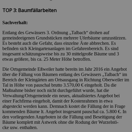
TOP 3: Baumfällarbeiten
Sachverhalt:
Entlang des Gewässers 3. Ordnung „Talbach“ drohen auf
gemeindeeigenen Grundstücken mehrere Uferbäume umzustürzen.
Es besteht auch die Gefahr, dass einzelne Äste abbrechen. Es
befinden sich Kleingartenanlagen im Gefahrenbereich. Es sind
insgesamt schätzungsweise bis zu 30 mittelgroße Bäume und 3
etwas größere, bis ca. 25 Meter Höhe betroffen.
Die Ortsgemeinde Eßweiler hatte bereits im Jahr 2016 ein Angebot
über die Fällung von Bäumen entlang des Gewässers „Talbach“ im
Bereich der Kleingärten am Ortsausgang in Richtung Oberweiler im
Tal in Höhe von pauschal brutto 3.570,00 € eingeholt. Da die
Maßnahme bisher noch nicht durchgeführt wurde, hat die
Verwaltung/Ortsgemeinde ein neues, aktualisiertes Angebot bei
einer Fachfirma eingeholt, damit der Kostenrahmen in etwa
abgesteckt werden kann. Demnach kostet die Fällung der in Frage
kommenden Bäume lt. Angebot insgesamt pauschal ca. 5.800 €. In
den vorliegenden Angeboten ist die Fällung und Beseitigung der
Bäume komplett mit Astwerk ohne die Rodung der Wurzelstö-
cke usw. enthalten.