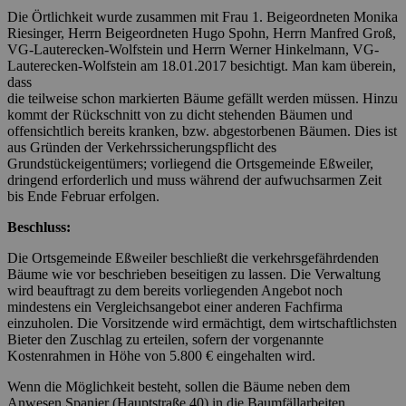
Die Örtlichkeit wurde zusammen mit Frau 1. Beigeordneten Monika
Riesinger, Herrn Beigeordneten Hugo Spohn, Herrn Manfred Groß,
VG-Lauterecken-Wolfstein und Herrn Werner Hinkelmann, VG-
Lauterecken-Wolfstein am 18.01.2017 besichtigt. Man kam überein,
dass
die teilweise schon markierten Bäume gefällt werden müssen. Hinzu
kommt der Rückschnitt von zu dicht stehenden Bäumen und
offensichtlich bereits kranken, bzw. abgestorbenen Bäumen. Dies ist
aus Gründen der Verkehrssicherungspflicht des
Grundstückeigentümers; vorliegend die Ortsgemeinde Eßweiler,
dringend erforderlich und muss während der aufwuchsarmen Zeit
bis Ende Februar erfolgen.
Beschluss:
Die Ortsgemeinde Eßweiler beschließt die verkehrsgefährdenden
Bäume wie vor beschrieben beseitigen zu lassen. Die Verwaltung
wird beauftragt zu dem bereits vorliegenden Angebot noch
mindestens ein Vergleichsangebot einer anderen Fachfirma
einzuholen. Die Vorsitzende wird ermächtigt, dem wirtschaftlichsten
Bieter den Zuschlag zu erteilen, sofern der vorgenannte
Kostenrahmen in Höhe von 5.800 € eingehalten wird.
Wenn die Möglichkeit besteht, sollen die Bäume neben dem
Anwesen Spanier (Hauptstraße 40) in die Baumfällarbeiten