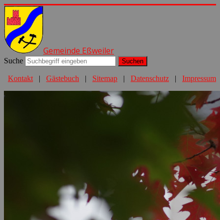
Gemeinde Eßweiler
Suche
Suchen
Kontakt
|
Gästebuch
|
Sitemap
|
Datenschutz
|
Impressum