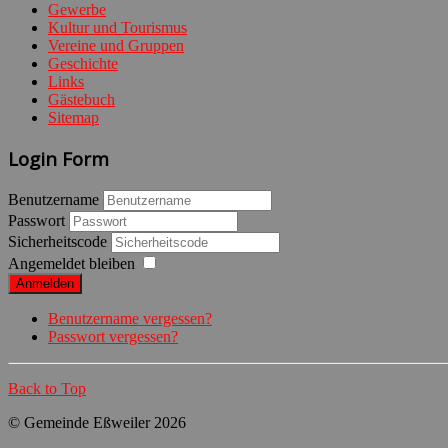
Gewerbe
Kultur und Tourismus
Vereine und Gruppen
Geschichte
Links
Gästebuch
Sitemap
Login Form
Benutzername
Passwort
Sicherheitscode
Angemeldet bleiben
Anmelden
Benutzername vergessen?
Passwort vergessen?
Back to Top
© Gemeinde Eßweiler 2026